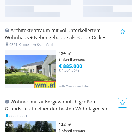
Architektentraum mit vollunterkellertem
Wohnhaus + Nebengebäude als Büro / Ordi +
Saunahaus + Garage
9321 Kappel am Krappfeld
194
m²
Einfamilienhaus
€ 885.000
€ 4.561,86/m²
Willi Mann Immobilien
Wohnen mit außergewöhnlich großem
Grundstück in einer der besten Wohnlagen von
Murau - Ein Zuhause mit Seltenheitswert
8850 8850
132
m²
Einfamilienhaus