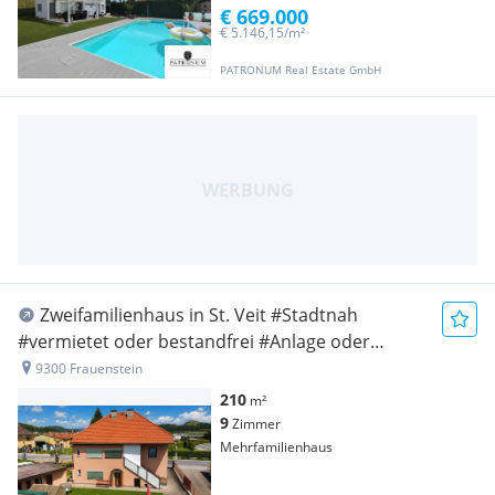
€ 669.000
€ 5.146,15/m²
PATRONUM Real Estate GmbH
Zweifamilienhaus in St. Veit #Stadtnah
#vermietet oder bestandfrei #Anlage oder
Eigennutzen
9300 Frauenstein
210
m²
9
Zimmer
Mehrfamilienhaus