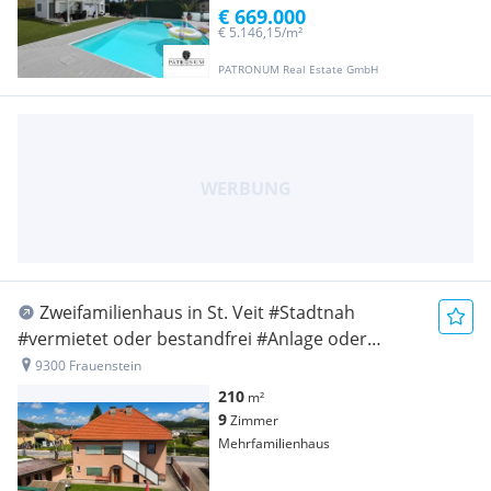
€ 669.000
€ 5.146,15/m²
PATRONUM Real Estate GmbH
Zweifamilienhaus in St. Veit #Stadtnah
#vermietet oder bestandfrei #Anlage oder
Eigennutzen
9300 Frauenstein
210
m²
9
Zimmer
Mehrfamilienhaus