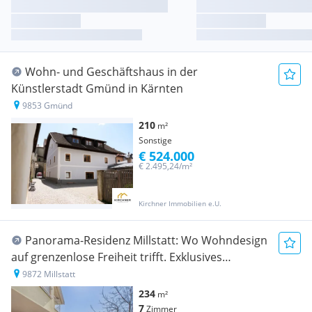
Wohn- und Geschäftshaus in der
Künstlerstadt Gmünd in Kärnten
9853 Gmünd
210
m²
Sonstige
€ 524.000
€ 2.495,24/m²
Kirchner Immobilien e.U.
Panorama-Residenz Millstatt: Wo Wohndesign
auf grenzenlose Freiheit trifft. Exklusives
Anwesen mit Seeblick.
9872 Millstatt
234
m²
7
Zimmer