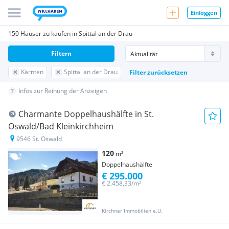
Einloggen
150 Häuser zu kaufen in Spittal an der Drau
Filtern
Kärnten
Spittal an der Drau
Filter zurücksetzen
Infos zur Reihung der Anzeigen
Charmante Doppelhaushälfte in St.
Oswald/Bad Kleinkirchheim
9546 St. Oswald
120
m²
Doppelhaushälfte
€ 295.000
€ 2.458,33/m²
Kirchner Immobilien e.U.