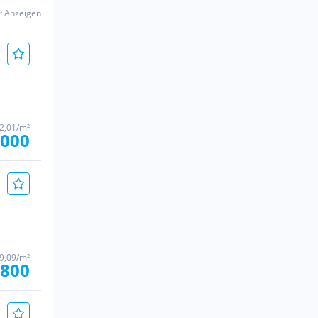
er Anzeigen
02,01/m²
.000
89,09/m²
.800