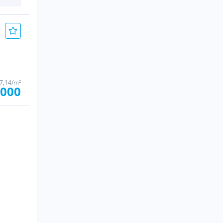
57,14/m²
.000