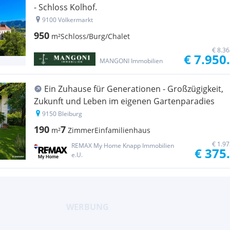
- Schloss Kolhof.
9100 Völkermarkt
950
m²
Schloss/Burg/Chalet
€ 8.3
€ 7.950
MANGONI Immobilien
Ein Zuhause für Generationen - Großzügigkeit,
Zukunft und Leben im eigenen Gartenparadies
9150 Bleiburg
190
7
m²
Zimmer
Einfamilienhaus
€ 1.9
REMAX My Home Knapp Immobilien
€ 375
e.U.