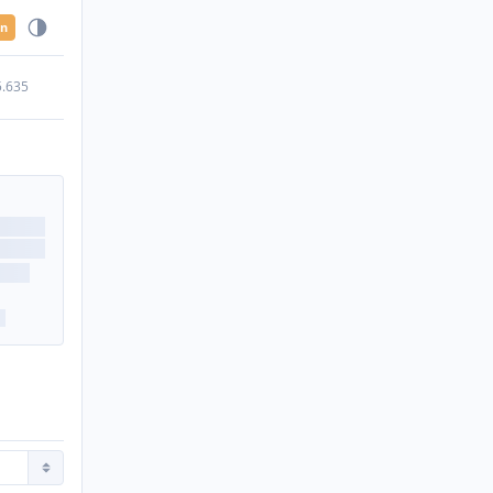
en
5.635