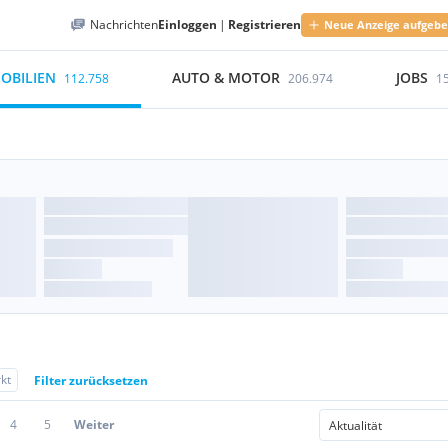
Nachrichten
Einloggen
|
Registrieren
Neue Anzeige aufgeb
OBILIEN
AUTO & MOTOR
JOBS
112.758
206.974
1
kt
Filter zurücksetzen
4
5
Weiter