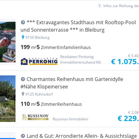
Infos zur Reihung d
*** Extravagantes Stadthaus mit Rooftop-Pool
und Sonnenterrasse *** in Bleiburg
9150 Bleiburg
199
5
m²
Zimmer
Einfamilienhaus
€ 5.4
Realitäten Perkonig
€ 1.075
Immobilientreuhand KG
Charmantes Reihenhaus mit Gartenidylle
#Nähe Klopeinersee
9125 Kühnsdorf
110
5
m²
Zimmer
Reihenhaus
€ 2.0
€ 229
Russinov Immobilien
Land & Gut: Arrondierte Allein- & Aussichtslage