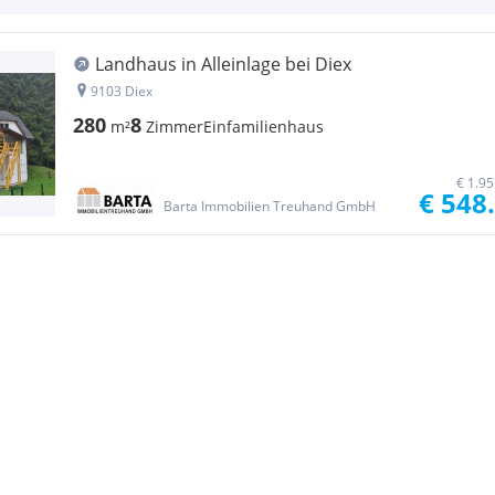
Landhaus in Alleinlage bei Diex
9103 Diex
280
8
m²
Zimmer
Einfamilienhaus
€ 1.9
€ 548
Barta Immobilien Treuhand GmbH