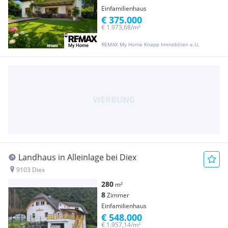
Einfamilienhaus
€ 375.000
€ 1.973,68/m²
REMAX My Home Knapp Immobilien e.U.
Landhaus in Alleinlage bei Diex
9103 Diex
280
m²
8
Zimmer
Einfamilienhaus
€ 548.000
€ 1.957,14/m²