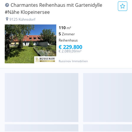
Charmantes Reihenhaus mit Gartenidylle
#Nähe Klopeinersee
9125 Kühnsdorf
110
m²
5
Zimmer
Reihenhaus
€ 229.800
€ 2.089,09/m²
Russinov Immobilien