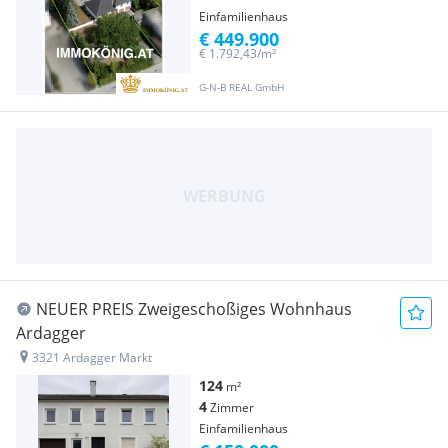
Einfamilienhaus
€ 449.900
€ 1.792,43/m²
G-N-B REAL GmbH
NEUER PREIS Zweigeschoßiges Wohnhaus
Ardagger
3321 Ardagger Markt
124
m²
4
Zimmer
Einfamilienhaus