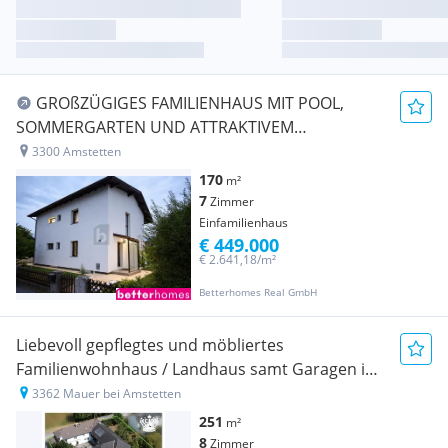
GROßZÜGIGES FAMILIENHAUS MIT POOL,
SOMMERGARTEN UND ATTRAKTIVEM
GRUNDSTÜCK IN RUHIGER WOHNLAGE ?
3300 Amstetten
WINKLARN
170
m²
7
Zimmer
Einfamilienhaus
€ 449.000
€ 2.641,18/m²
Betterhomes Real GmbH
Liebevoll gepflegtes und möbliertes
Familienwohnhaus / Landhaus samt Garagen in
Mauer zu verkaufen
3362 Mauer bei Amstetten
251
m²
8
Zimmer