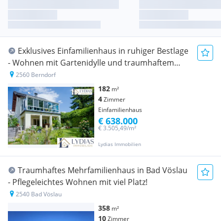
Exklusives Einfamilienhaus in ruhiger Bestlage
- Wohnen mit Gartenidylle und traumhaftem
Weitblick aus dem Wintergarten
2560 Berndorf
182
m²
4
Zimmer
Einfamilienhaus
€ 638.000
€ 3.505,49/m²
Lydias Immobilien
Traumhaftes Mehrfamilienhaus in Bad Vöslau
- Pflegeleichtes Wohnen mit viel Platz!
2540 Bad Vöslau
358
m²
10
Zimmer