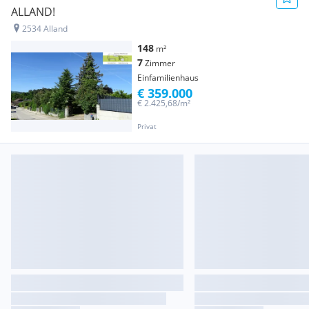
ALLAND!
2534 Alland
148
m²
7
Zimmer
Einfamilienhaus
€ 359.000
€ 2.425,68/m²
Privat