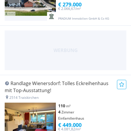
€ 279.000
€ 2.066,67/m²
PRADIUM Immobilien GmbH & Co KG
Randlage Wienersdorf: Tolles Eckreihenhaus
mit Top-Ausstattung!
2514 Traiskirchen
110
m²
4
Zimmer
Einfamilienhaus
€ 449.000
€ 4.081,82/m²