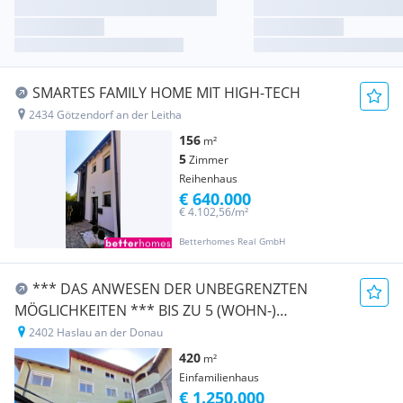
SMARTES FAMILY HOME MIT HIGH-TECH
2434 Götzendorf an der Leitha
156
m²
5
Zimmer
Reihenhaus
€ 640.000
€ 4.102,56/m²
Betterhomes Real GmbH
*** DAS ANWESEN DER UNBEGRENZTEN
MÖGLICHKEITEN *** BIS ZU 5 (WOHN-)
EINHEITEN + GROSSE HALLE ***
2402 Haslau an der Donau
420
m²
Einfamilienhaus
€ 1.250.000