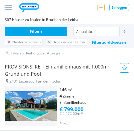
Einloggen
307 Häuser zu kaufen in Bruck an der Leitha
Filtern
Niederösterreich
Bruck an der Leitha
Filter zurücksetzen
Infos zur Reihung der Anzeigen
PROVISIONSFREI - Einfamilienhaus mit 1.000m²
Grund und Pool
2431 Enzersdorf an der Fischa
146
m²
4
Zimmer
Einfamilienhaus
€ 799.000
€ 5.472,60/m²
Privat