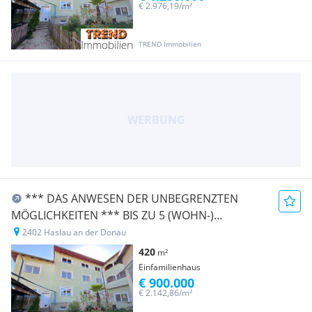
€ 2.976,19/m²
TREND Immobilien
*** DAS ANWESEN DER UNBEGRENZTEN
MÖGLICHKEITEN *** BIS ZU 5 (WOHN-)
EINHEITEN + GROSSE HALLE ***
2402 Haslau an der Donau
420
m²
Einfamilienhaus
€ 900.000
€ 2.142,86/m²