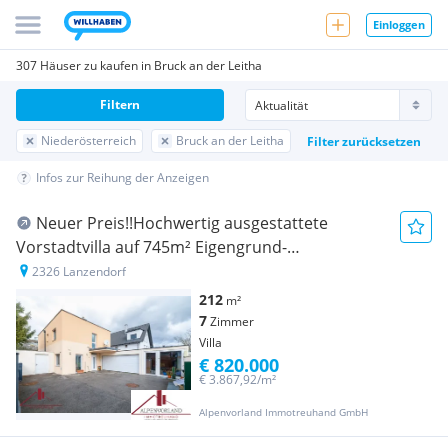
Einloggen
307 Häuser zu kaufen in Bruck an der Leitha
Filtern
Niederösterreich
Bruck an der Leitha
Filter zurücksetzen
Infos zur Reihung der Anzeigen
Neuer Preis!!Hochwertig ausgestattete
Vorstadtvilla auf 745m² Eigengrund-
Personenaufzug-Klimaanlage-Notstromaggregat!
2326 Lanzendorf
212
m²
7
Zimmer
Villa
€ 820.000
€ 3.867,92/m²
Alpenvorland Immotreuhand GmbH