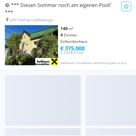
*** Diesen Sommer noch am eigenen Pool!
***
2451 Hof am Leithaberge
140
m²
4
Zimmer
Einfamilienhaus
€ 375.000
€ 2.678,57/m²
Raiffeisen Immobilien Vermittlung Ges.m.b.H.