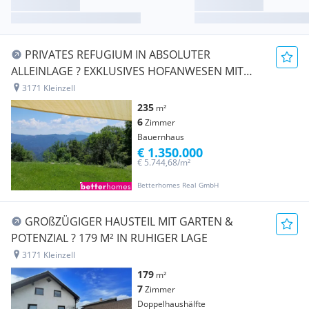
PRIVATES REFUGIUM IN ABSOLUTER
ALLEINLAGE ? EXKLUSIVES HOFANWESEN MIT
UNVERBAUBAREM PANORAMABLICK
3171 Kleinzell
235
m²
6
Zimmer
Bauernhaus
€ 1.350.000
€ 5.744,68/m²
Betterhomes Real GmbH
GROßZÜGIGER HAUSTEIL MIT GARTEN &
POTENZIAL ? 179 M² IN RUHIGER LAGE
3171 Kleinzell
179
m²
7
Zimmer
Doppelhaushälfte