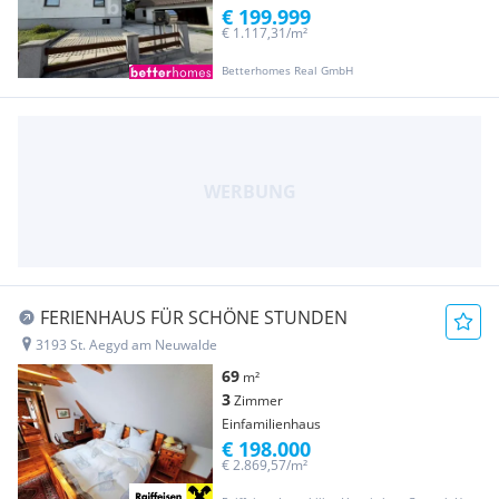
€ 199.999
€ 1.117,31/m²
Betterhomes Real GmbH
FERIENHAUS FÜR SCHÖNE STUNDEN
3193 St. Aegyd am Neuwalde
69
m²
3
Zimmer
Einfamilienhaus
€ 198.000
€ 2.869,57/m²