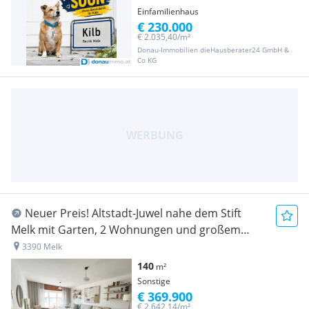
Einfamilienhaus
€ 230.000
€ 2.035,40/m²
Donau-Immobilien dieHausberater24 GmbH &
Co KG
Neuer Preis! Altstadt-Juwel nahe dem Stift
Melk mit Garten, 2 Wohnungen und großem
Innenhof
3390 Melk
140
m²
Sonstige
€ 369.900
€ 2.642,14/m²