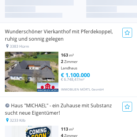
Wunderschöner Vierkanthof mit Pferdekoppel,
ruhig und sonnig gelegen
3383 Hürm
163
m²
2
Zimmer
Landhaus
€ 1.100.000
€ 6.748,47/m²
IMMOBILIEN MÖRTL GesmbH
Haus "MICHAEL" - ein Zuhause mit Substanz
sucht neue Eigentümer!
3233 Kilb
113
m²
4
Zimmer