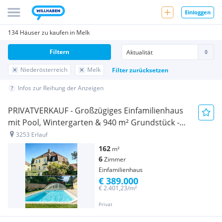
Einloggen
134 Häuser zu kaufen in Melk
Filtern
Niederösterreich
Melk
Filter zurücksetzen
Infos zur Reihung der Anzeigen
PRIVATVERKAUF - Großzügiges Einfamilienhaus
mit Pool, Wintergarten & 940 m² Grundstück -
PROVISIONSFREI-
3253 Erlauf
162
m²
6
Zimmer
Einfamilienhaus
€ 389.000
€ 2.401,23/m²
Privat