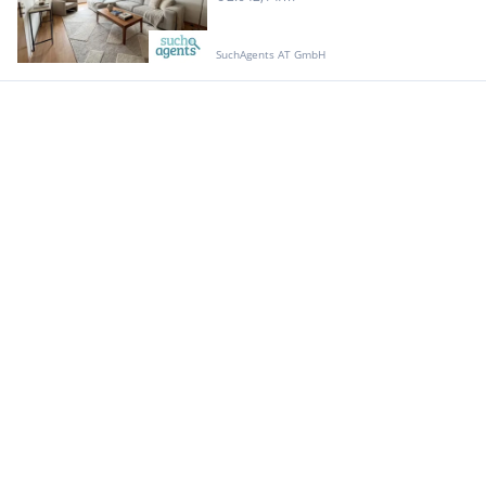
SuchAgents AT GmbH