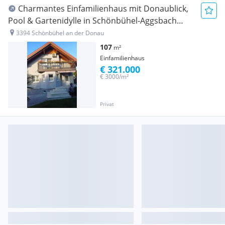
Charmantes Einfamilienhaus mit Donaublick,
Pool & Gartenidylle in Schönbühel-Aggsbach
(Wachau)
3394 Schönbühel an der Donau
107
m²
Einfamilienhaus
€ 321.000
€ 3000/m²
Privat