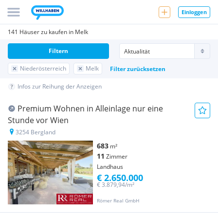
Einloggen
141 Häuser zu kaufen in Melk
Filtern
Niederösterreich
Melk
Filter zurücksetzen
Infos zur Reihung der Anzeigen
Premium Wohnen in Alleinlage nur eine
Stunde vor Wien
3254 Bergland
683
m²
11
Zimmer
Landhaus
€ 2.650.000
€ 3.879,94/m²
Römer Real GmbH