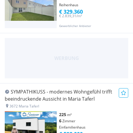
Reihenhaus
€ 329.360
€ 2.839,31/m²
Gewerblicher Anbieter
SYMPATHIKUSS - modernes Wohngefühl trifft
beeindruckende Aussicht in Maria Taferl
3672 Maria Taferl
225
m²
6
Zimmer
Einfamilienhaus