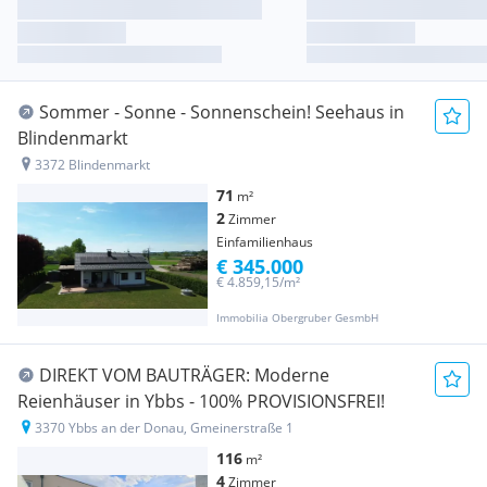
Sommer - Sonne - Sonnenschein! Seehaus in
Blindenmarkt
3372 Blindenmarkt
71
m²
2
Zimmer
Einfamilienhaus
€ 345.000
€ 4.859,15/m²
Immobilia Obergruber GesmbH
DIREKT VOM BAUTRÄGER: Moderne
Reienhäuser in Ybbs - 100% PROVISIONSFREI!
3370 Ybbs an der Donau, Gmeinerstraße 1
116
m²
4
Zimmer