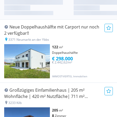
Neue Doppelhaushälfte mit Carport nur noch
2 verfügbar!!
3371 Neumarkt an der Ybbs
122
m²
Doppelhaushälfte
€ 298.000
€ 2.442,62/m²
IMMOSTVIERTEL Immobilien
Großzügiges Einfamilienhaus | 205 m²
Wohnfläche | 420 m² Nutzfläche| 711 m²
Grundstück | Garage | Terrasse | Kilb
3233 Kilb
205
m²
8
Zimmer