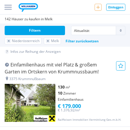
Einloggen
142 Häuser zu kaufen in Melk
Filtern
Niederösterreich
Melk
Filter zurücksetzen
Infos zur Reihung der Anzeigen
Einfamilienhaus mit viel Platz & großem
Garten im Ortskern von Krummnussbaum!
3375 Krummnußbaum
130
m²
10
Zimmer
Einfamilienhaus
€ 179.000
€ 1.376,92/m²
Raiffeisen Immobilien Vermittlung Ges.m.b.H.