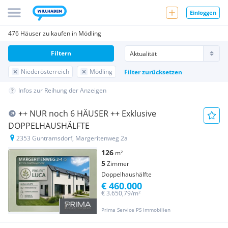
Einloggen
476 Häuser zu kaufen in Mödling
Filtern
Niederösterreich
Mödling
Filter zurücksetzen
Infos zur Reihung der Anzeigen
++ NUR noch 6 HÄUSER ++ Exklusive
DOPPELHAUSHÄLFTE
2353 Guntramsdorf, Margeritenweg 2a
126
m²
5
Zimmer
Doppelhaushälfte
€ 460.000
€ 3.650,79/m²
Prima Service PS Immobilien