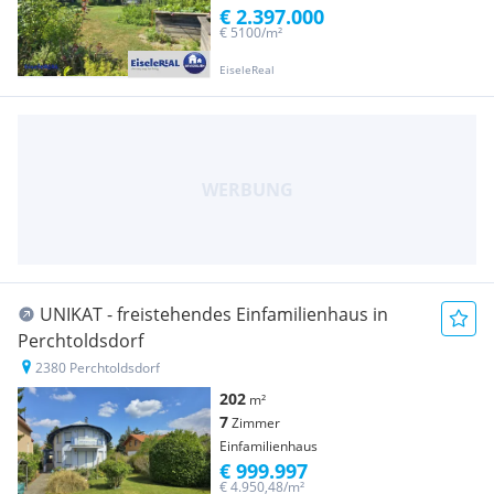
€ 2.397.000
€ 5100/m²
EiseleReal
UNIKAT - freistehendes Einfamilienhaus in
Perchtoldsdorf
2380 Perchtoldsdorf
202
m²
7
Zimmer
Einfamilienhaus
€ 999.997
€ 4.950,48/m²