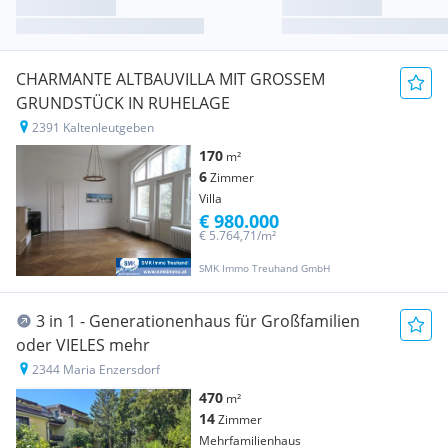
CHARMANTE ALTBAUVILLA MIT GROSSEM
GRUNDSTÜCK IN RUHELAGE
2391 Kaltenleutgeben
170
m²
6
Zimmer
Villa
€ 980.000
€ 5.764,71/m²
SMK Immo Treuhand GmbH
3 in 1 - Generationenhaus für Großfamilien
oder VIELES mehr
2344 Maria Enzersdorf
470
m²
14
Zimmer
Mehrfamilienhaus