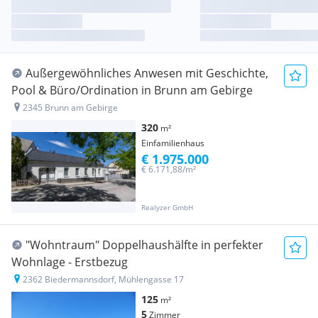
Außergewöhnliches Anwesen mit Geschichte,
Pool & Büro/Ordination in Brunn am Gebirge
2345 Brunn am Gebirge
320
m²
Einfamilienhaus
€ 1.975.000
€ 6.171,88/m²
Realyzer GmbH
"Wohntraum" Doppelhaushälfte in perfekter
Wohnlage - Erstbezug
2362 Biedermannsdorf, Mühlengasse 17
125
m²
5
Zimmer