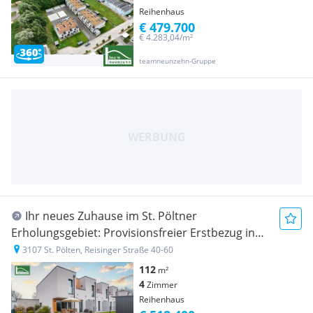
Reihenhaus
€ 479.700
€ 4.283,04/m²
teamneunzehn-Gruppe
Ihr neues Zuhause im St. Pöltner
Erholungsgebiet: Provisionsfreier Erstbezug in
traumhafter Lage!
3107 St. Pölten, Reisinger Straße 40-60
112
m²
4
Zimmer
Reihenhaus