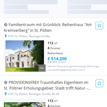
Familientraum mit Grünblick: Reihenhaus "Am
Kremserberg" in St. Pölten
3107 St. Pölten, Reisingerstraße
112
m²
4
Zimmer
Reihenhaus
€ 514.200
€ 4.591,07/m²
Heimat Österreich gemeinnützige Wohnungs-
und Siedlungsgesellschaft m.b.H.
PROVISIONSFREI! Traumhaftes Eigenheim im
St. Pöltner Erholungsgebiet: Stadt trifft Natur -
Erstbezug in wundervoller Lage!
3107 St. Pölten, Reisinger Straße 40-60
112
m²
4
Zimmer