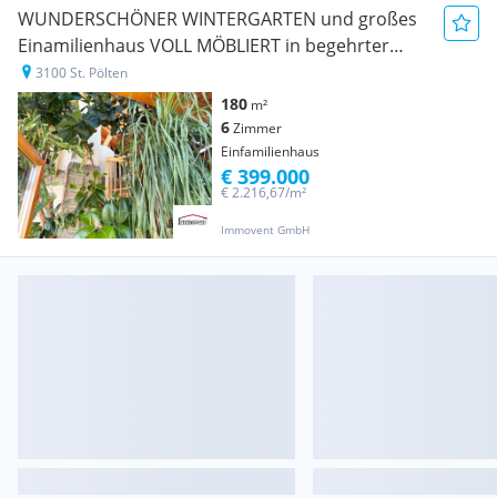
WUNDERSCHÖNER WINTERGARTEN und großes
Einamilienhaus VOLL MÖBLIERT in begehrter
Lage in Wagram (St. Pölten)
3100 St. Pölten
180
m²
6
Zimmer
Einfamilienhaus
€ 399.000
€ 2.216,67/m²
Immovent GmbH