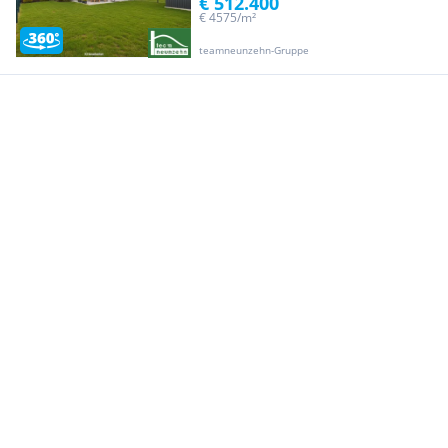
€ 512.400
€ 4575/m²
teamneunzehn-Gruppe