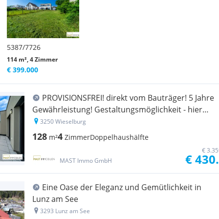
5387/7726
114 m², 4 Zimmer
€ 399.000
PROVISIONSFREI! direkt vom Bauträger! 5 Jahre
Gewährleistung! Gestaltungsmöglichkeit - hier
sind Sie richtig!
3250 Wieselburg
128
4
m²
Zimmer
Doppelhaushälfte
€ 3.3
€ 430
MAST Immo GmbH
Eine Oase der Eleganz und Gemütlichkeit in
Lunz am See
3293 Lunz am See