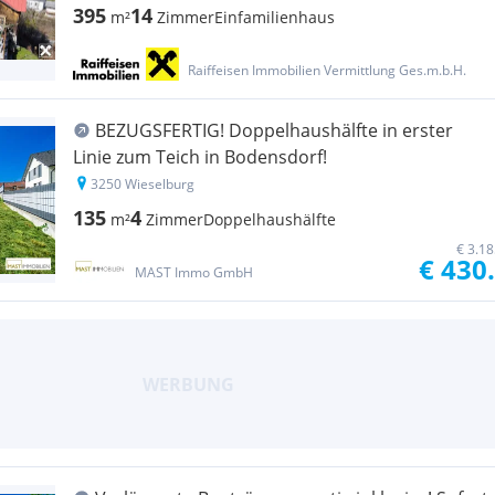
395
14
m²
Zimmer
Einfamilienhaus
Raiffeisen Immobilien Vermittlung Ges.m.b.H.
BEZUGSFERTIG! Doppelhaushälfte in erster
Linie zum Teich in Bodensdorf!
3250 Wieselburg
135
4
m²
Zimmer
Doppelhaushälfte
€ 3.1
€ 430
MAST Immo GmbH