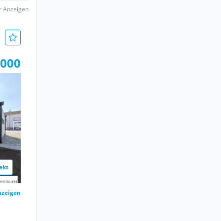
er Anzeigen
.000
ekt
nzeigen