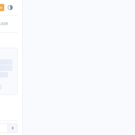
en
5.639