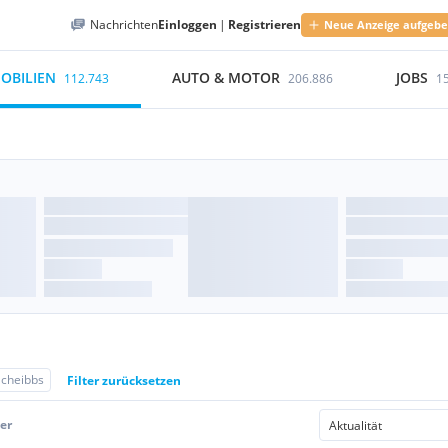
Nachrichten
Einloggen
|
Registrieren
Neue Anzeige aufgeb
OBILIEN
AUTO & MOTOR
JOBS
112.743
206.886
1
Scheibbs
Filter zurücksetzen
er