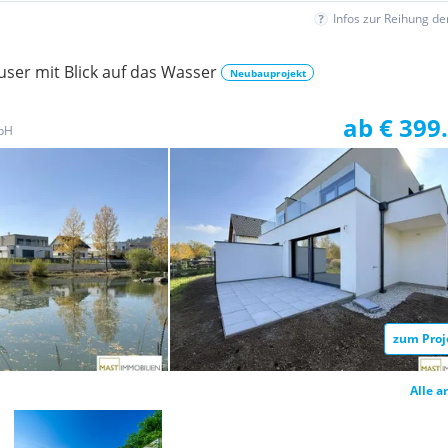
Infos zur Reihung d
er mit Blick auf das Wasser
Neubauprojekt
ab € 399
bH
zum Proj
Alle a