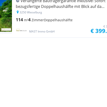
Verlängerte Bauträgergarantie inklusive! Sofort
bezugsfertige Doppelhaushälfte mit Blick auf das
Wasser und 464 m2 Grundfläche!
3250 Wieselburg
114
4
m²
Zimmer
Doppelhaushälfte
€ 
€ 399
MAST Immo GmbH