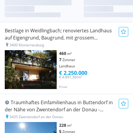
Bestlage in Weidlingbach; renoviertes Landhaus
auf Eigengrund, Baugrund, mit grossem
Wintergarten und herrlichem Altbaumbestand
3400 Klosterneuburg
460
m²
7
Zimmer
Landhaus
€ 2.250.000
€ 4.891,30/m²
Privat
Traumhaftes Einfamilienhaus in Buttendorf in
der Nähe von Zwentendorf an der Donau -
Luxuriöses Wohnen auf 228m²
3435 Zwentendorf an der Donau
228
m²
5
Zimmer