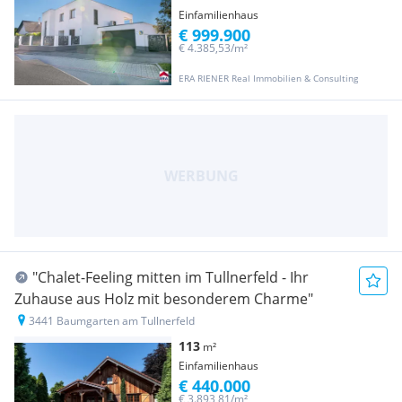
Einfamilienhaus
€ 999.900
€ 4.385,53/m²
ERA RIENER Real Immobilien & Consulting
"Chalet-Feeling mitten im Tullnerfeld - Ihr
Zuhause aus Holz mit besonderem Charme"
3441 Baumgarten am Tullnerfeld
113
m²
Einfamilienhaus
€ 440.000
€ 3.893,81/m²