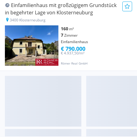
Einfamilienhaus mit großzügigem Grundstück
in begehrter Lage von Klosterneuburg
3400 Klosterneuburg
160
m²
7
Zimmer
Einfamilienhaus
€ 790.000
€ 4.937,50/m²
Römer Real GmbH