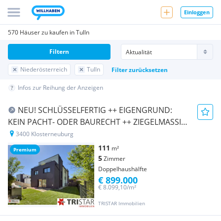
Einloggen
570 Häuser zu kaufen in Tulln
Filtern
Niederösterreich
Tulln
Filter zurücksetzen
Infos zur Reihung der Anzeigen
NEU! SCHLÜSSELFERTIG ++ EIGENGRUND:
KEIN PACHT- ODER BAURECHT ++ ZIEGELMASSIV
++ KELLER ++ PKW-STELLPLÄTZE ++
3400 Klosterneuburg
KLOSTERNEUBURG ++
111
m²
Premium
5
Zimmer
Doppelhaushälfte
€ 899.000
€ 8.099,10/m²
TRISTAR Immobilien