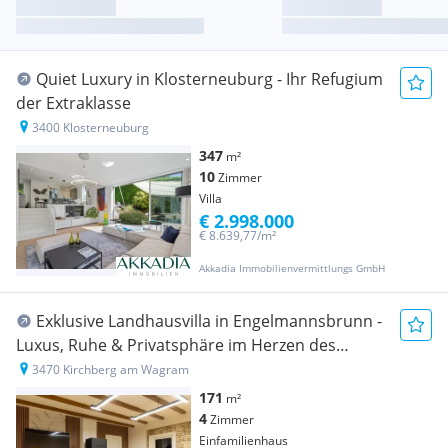
Quiet Luxury in Klosterneuburg - Ihr Refugium
der Extraklasse
3400 Klosterneuburg
347
m²
10
Zimmer
Villa
€ 2.998.000
€ 8.639,77/m²
Akkadia Immobilienvermittlungs GmbH
Exklusive Landhausvilla in Engelmannsbrunn -
Luxus, Ruhe & Privatsphäre im Herzen des
Wagrams
3470 Kirchberg am Wagram
171
m²
4
Zimmer
Einfamilienhaus