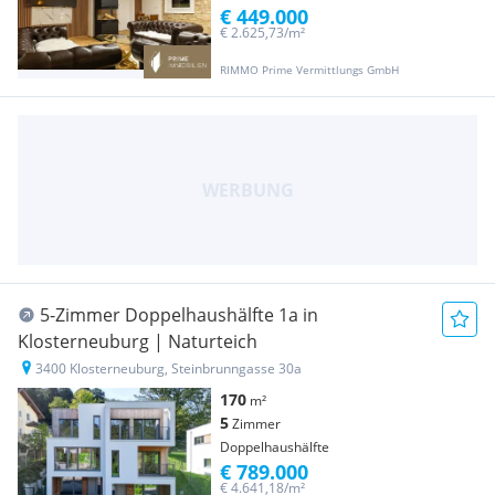
€ 449.000
€ 2.625,73/m²
RIMMO Prime Vermittlungs GmbH
5-Zimmer Doppelhaushälfte 1a in
Klosterneuburg | Naturteich
3400 Klosterneuburg, Steinbrunngasse 30a
170
m²
5
Zimmer
Doppelhaushälfte
€ 789.000
€ 4.641,18/m²