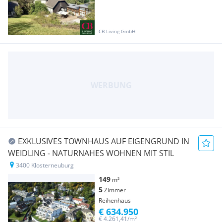
CB Living GmbH
EXKLUSIVES TOWNHAUS AUF EIGENGRUND IN
WEIDLING - NATURNAHES WOHNEN MIT STIL
3400 Klosterneuburg
149
m²
5
Zimmer
Reihenhaus
€ 634.950
€ 4.261,41/m²