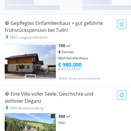
Gepflegtes Einfamilienhaus + gut geführte
Frühstückspension bei Tulln!
3442 Langenschönbichl
150
m²
4
Zimmer
Mehrfamilienhaus
€ 980.000
€ 6.533,33/m²
REMAX Donau-City-Immobilien
Eine Villa voller Seele, Geschichte und
zeitloser Eleganz
3400 Klosterneuburg
350
m²
Villa