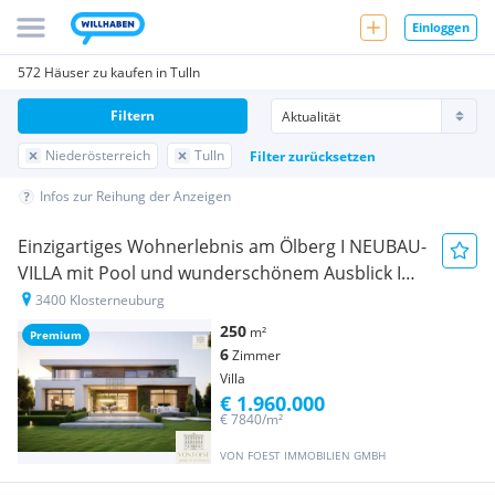
Einloggen
572 Häuser zu kaufen in Tulln
Filtern
Niederösterreich
Tulln
Filter zurücksetzen
Infos zur Reihung der Anzeigen
Einzigartiges Wohnerlebnis am Ölberg I NEUBAU-
VILLA mit Pool und wunderschönem Ausblick I
ERSTBEZUG
3400 Klosterneuburg
250
m²
Premium
6
Zimmer
Villa
€ 1.960.000
€ 7840/m²
VON FOEST IMMOBILIEN GMBH