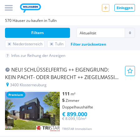
Einloggen
570 Häuser zu kaufen in Tulln
Filtern
Niederösterreich
Tulln
Filter zurücksetzen
Infos zur Reihung der Anzeigen
NEU! SCHLÜSSELFERTIG ++ EIGENGRUND:
KEIN PACHT- ODER BAURECHT ++ ZIEGELMASSIV
++ KELLER ++ PKW-STELLPLÄTZE ++
3400 Klosterneuburg
KLOSTERNEUBURG ++
111
m²
Premium
5
Zimmer
Doppelhaushälfte
€ 899.000
€ 8.099,10/m²
TRISTAR Immobilien