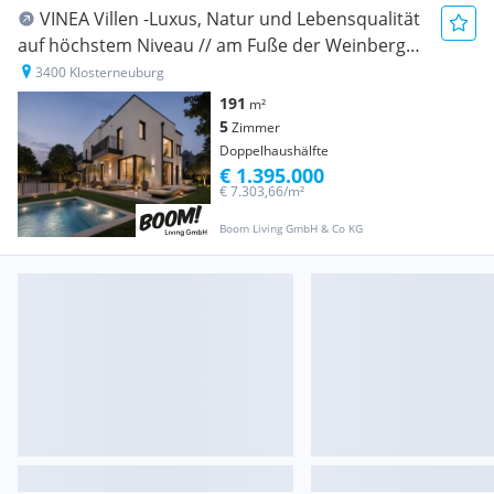
VINEA Villen -Luxus, Natur und Lebensqualität
auf höchstem Niveau // am Fuße der Weinberge
Stiftes Klosterneuburg!!
3400 Klosterneuburg
191
m²
5
Zimmer
Doppelhaushälfte
€ 1.395.000
€ 7.303,66/m²
Boom Living GmbH & Co KG