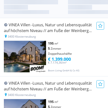
VINEA Villen -Luxus, Natur und Lebensqualität
auf höchstem Niveau // am Fuße der Weinberge
Stiftes Klosterneuburg!!
3400 Klosterneuburg
195
m²
5
Zimmer
Doppelhaushälfte
€ 1.399.000
€ 7.174,36/m²
Boom Living GmbH & Co KG
VINEA Villen -Luxus, Natur und Lebensqualität
auf höchstem Niveau // am Fuße der Weinberge
Stiftes Klosterneuburg!!
3400 Klosterneuburg
195
m²
5
Zimmer