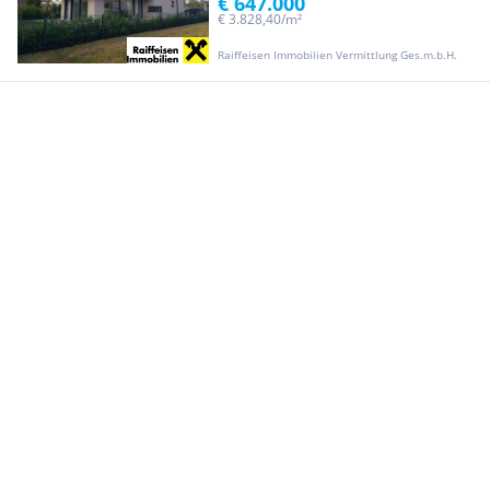
€ 647.000
€ 3.828,40/m²
Raiffeisen Immobilien Vermittlung Ges.m.b.H.