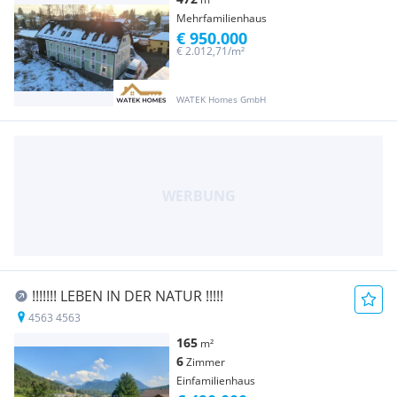
Mehrfamilienhaus
€ 950.000
€ 2.012,71/m²
WATEK Homes GmbH
!!!!!!! LEBEN IN DER NATUR !!!!!
4563 4563
165
m²
6
Zimmer
Einfamilienhaus