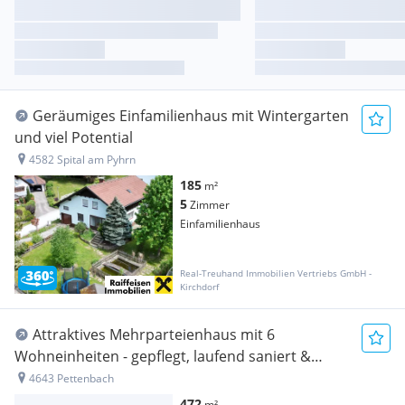
Geräumiges Einfamilienhaus mit Wintergarten
und viel Potential
4582 Spital am Pyhrn
185
m²
5
Zimmer
Einfamilienhaus
Real-Treuhand Immobilien Vertriebs GmbH -
Kirchdorf
Attraktives Mehrparteienhaus mit 6
Wohneinheiten - gepflegt, laufend saniert &
solide Rendite
4643 Pettenbach
472
m²