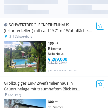
SCHWERTBERG: ECKREIHENHAUS
(teilunterkellert) mit ca. 129,71 m² Wohnfläche,
Grundstück 397 m² + Garage
4311 Schwertberg
130
m²
5
Zimmer
Reihenhaus
€ 289.000
€ 2.223,08/m²
Jukl Immobilientreuhand
Großzügiges Ein-/ Zweifamilienhaus in
Grünruhelage mit traumhaftem Blick ins
Machland
4320 Perg
300
m²
11
Zimmer