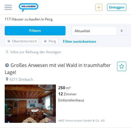
Einloggen
117 Häuser zu kaufen in Perg
Filtern
Oberösterreich
Perg
Filter zurücksetzen
Infos zur Reihung der Anzeigen
Großes Anwesen mit viel Wald in traumhafter
Lage!
4371 Dimbach
250
m²
12
Zimmer
Einfamilienhaus
AWZ Immo-Invest GmbH & Co. KG