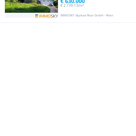
€ 630.000
€ 2.739,13/m²
IMMOSKY Skylead Real GmbH - Wien