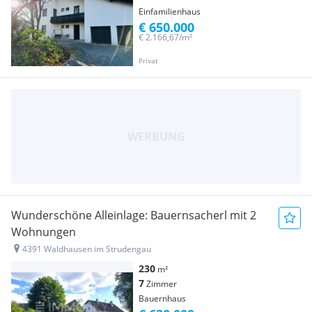
Einfamilienhaus
€ 650.000
€ 2.166,67/m²
Privat
Wunderschöne Alleinlage: Bauernsacherl mit 2
Wohnungen
4391 Waldhausen im Strudengau
230
m²
7
Zimmer
Bauernhaus