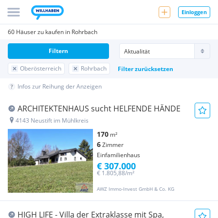
Einloggen
60 Häuser zu kaufen in Rohrbach
Filtern
Oberösterreich
Rohrbach
Filter zurücksetzen
Infos zur Reihung der Anzeigen
ARCHITEKTENHAUS sucht HELFENDE HÄNDE
4143 Neustift im Mühlkreis
170
m²
6
Zimmer
Einfamilienhaus
€ 307.000
€ 1.805,88/m²
AWZ Immo-Invest GmbH & Co. KG
HIGH LIFE - Villa der Extraklasse mit Spa,