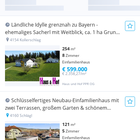
Ländliche Idylle grenznah zu Bayern -
ehemaliges Sacherl mit Weitblick, ca. 1 ha Grund
+ 5 ha zusätzliche Landwirtschaftsfläche möglich
4154 Kollerschlag
254
m²
8
Zimmer
Einfamilienhaus
€ 599.000
€ 2.358,27/m²
Haus und Hof PPR OG
Schlüsselfertiges Neubau-Einfamilienhaus mit
zwei Terrassen, großem Garten & schönem
Weitblick in Aigen-Schlägl
4160 Schlägl
121
m²
5
Zimmer
Einfamilienhaus