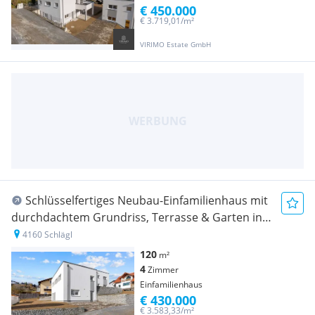
€ 450.000
€ 3.719,01/m²
VIRIMO Estate GmbH
Schlüsselfertiges Neubau-Einfamilienhaus mit
durchdachtem Grundriss, Terrasse & Garten in
Aigen-Schlägl
4160 Schlägl
120
m²
4
Zimmer
Einfamilienhaus
€ 430.000
€ 3.583,33/m²