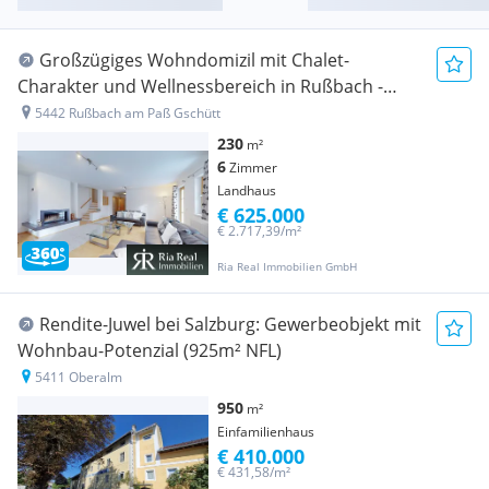
Großzügiges Wohndomizil mit Chalet-
Charakter und Wellnessbereich in Rußbach -
Skiregion Dachstein West
5442 Rußbach am Paß Gschütt
230
m²
6
Zimmer
Landhaus
€ 625.000
€ 2.717,39/m²
Ria Real Immobilien GmbH
Rendite-Juwel bei Salzburg: Gewerbeobjekt mit
Wohnbau-Potenzial (925m² NFL)
5411 Oberalm
950
m²
Einfamilienhaus
€ 410.000
€ 431,58/m²