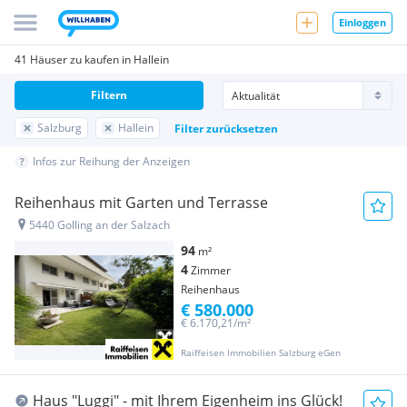
Einloggen
41 Häuser zu kaufen in Hallein
Filtern
Salzburg
Hallein
Filter zurücksetzen
Infos zur Reihung der Anzeigen
Reihenhaus mit Garten und Terrasse
5440 Golling an der Salzach
94
m²
4
Zimmer
Reihenhaus
€ 580.000
€ 6.170,21/m²
Raiffeisen Immobilien Salzburg eGen
Haus "Luggi" - mit Ihrem Eigenheim ins Glück!