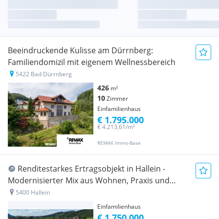
Beeindruckende Kulisse am Dürrnberg:
Familiendomizil mit eigenem Wellnessbereich
5422 Bad Dürrnberg
426
m²
10
Zimmer
Einfamilienhaus
€ 1.795.000
€ 4.213,61/m²
REMAX Immo-Base
Renditestarkes Ertragsobjekt in Hallein -
Modernisierter Mix aus Wohnen, Praxis und
Gewerbe
5400 Hallein
Einfamilienhaus
€ 1.750.000