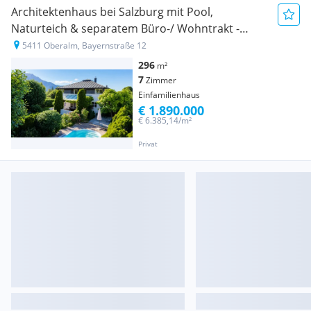
Architektenhaus bei Salzburg mit Pool,
Naturteich & separatem Büro-/ Wohntrakt -
privat & provisionsfrei
5411 Oberalm, Bayernstraße 12
296
m²
7
Zimmer
Einfamilienhaus
€ 1.890.000
€ 6.385,14/m²
Privat