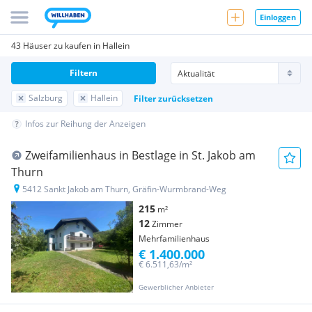
Einloggen
43 Häuser zu kaufen in Hallein
Filtern
Salzburg
Hallein
Filter zurücksetzen
Infos zur Reihung der Anzeigen
Zweifamilienhaus in Bestlage in St. Jakob am
Thurn
5412 Sankt Jakob am Thurn, Gräfin-Wurmbrand-Weg
215
m²
12
Zimmer
Mehrfamilienhaus
€ 1.400.000
€ 6.511,63/m²
Gewerblicher Anbieter