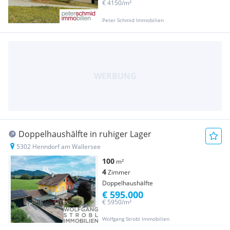
€ 4150/m²
Peter Schmid Immobilien
Doppelhaushälfte in ruhiger Lager
5302 Henndorf am Wallersee
100
m²
4
Zimmer
Doppelhaushälfte
€ 595.000
€ 5950/m²
Wolfgang Strobl Immobilien