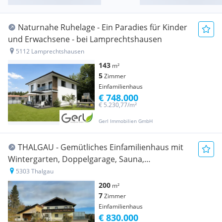
Naturnahe Ruhelage - Ein Paradies für Kinder
und Erwachsene - bei Lamprechtshausen
5112 Lamprechtshausen
143
m²
5
Zimmer
Einfamilienhaus
€ 748.000
€ 5.230,77/m²
Gerl Immobilien GmbH
THALGAU - Gemütliches Einfamilienhaus mit
Wintergarten, Doppelgarage, Sauna,
Solaranlage, Kachelofen uvm.
5303 Thalgau
200
m²
7
Zimmer
Einfamilienhaus
€ 830.000