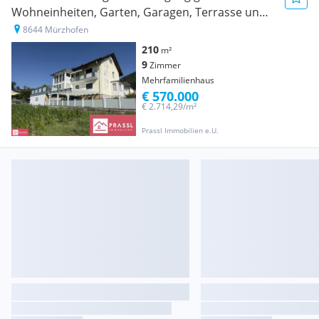
Wohneinheiten, Garten, Garagen, Terrasse und
Pool!
8644 Mürzhofen
210
m²
9
Zimmer
Mehrfamilienhaus
€ 570.000
€ 2.714,29/m²
Prassl Immobilien e.U.