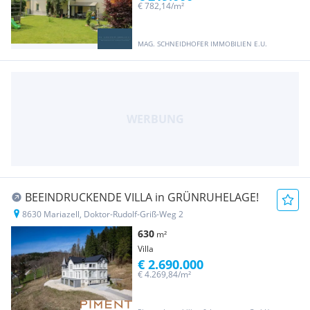
€ 782,14/m²
MAG. SCHNEIDHOFER IMMOBILIEN E.U.
BEEINDRUCKENDE VILLA in GRÜNRUHELAGE!
8630 Mariazell, Doktor-Rudolf-Griß-Weg 2
630
m²
Villa
€ 2.690.000
€ 4.269,84/m²