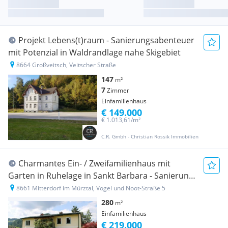
Projekt Lebens(t)raum - Sanierungsabenteuer
mit Potenzial in Waldrandlage nahe Skigebiet
8664 Großveitsch, Veitscher Straße
147
m²
7
Zimmer
Einfamilienhaus
€ 149.000
€ 1.013,61/m²
C.R. Gmbh - Christian Rossik Immobilien
Charmantes Ein- / Zweifamilienhaus mit
Garten in Ruhelage in Sankt Barbara - Sanierung
des Kellers notwendig!
8661 Mitterdorf im Mürztal, Vogel und Noot-Straße 5
280
m²
Einfamilienhaus
€ 219.000