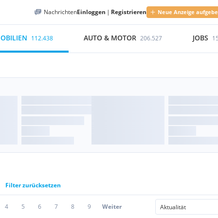
Nachrichten
Einloggen
|
Registrieren
Neue Anzeige aufgeb
OBILIEN
AUTO & MOTOR
JOBS
112.438
206.527
1
Filter zurücksetzen
4
5
6
7
8
9
Weiter