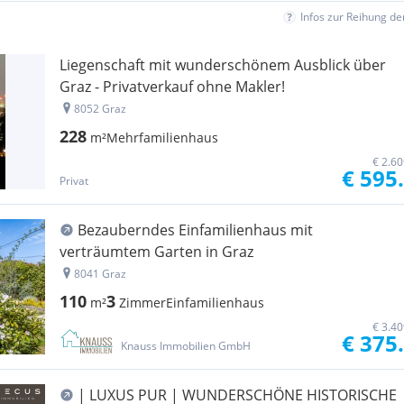
Infos zur Reihung d
Liegenschaft mit wunderschönem Ausblick über
Graz - Privatverkauf ohne Makler!
8052 Graz
228
m²
Mehrfamilienhaus
€ 2.6
€ 595
Privat
Bezauberndes Einfamilienhaus mit
verträumtem Garten in Graz
8041 Graz
110
3
m²
Zimmer
Einfamilienhaus
€ 3.4
€ 375
Knauss Immobilien GmbH
| LUXUS PUR | WUNDERSCHÖNE HISTORISCHE