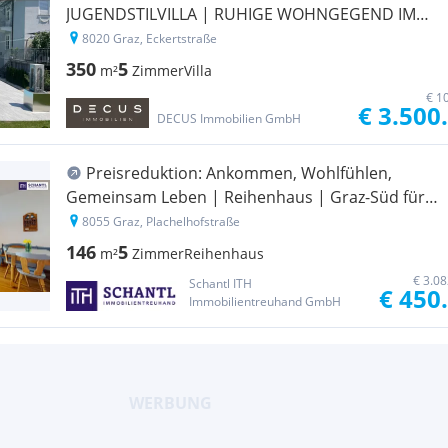
JUGENDSTILVILLA | RUHIGE WOHNGEGEND IM
GRÜNEN |
8020 Graz, Eckertstraße
350
5
m²
Zimmer
Villa
€ 1
€ 3.500
DECUS Immobilien GmbH
Preisreduktion: Ankommen, Wohlfühlen,
Gemeinsam Leben | Reihenhaus | Graz-Süd für
Familien in ruhiger Lage
8055 Graz, Plachelhofstraße
146
5
m²
Zimmer
Reihenhaus
€ 3.0
Schantl ITH
€ 450
Immobilientreuhand GmbH