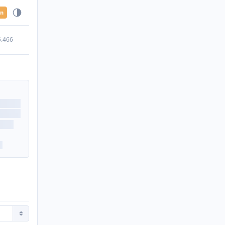
en
5.466