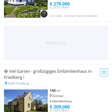
€ 279.000
€ 2.657,14/m²
C.R. Gmbh - Christian Rossik Immobilien
Viel Garten - großzügiges Einfamilienhaus in
Friedberg !
8240 Friedberg
145
m²
7
Zimmer
Einfamilienhaus
€ 209.000
€ 1.441,38/m²