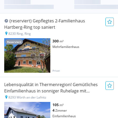
(reserviert) Gepflegtes 2-Familienhaus
Hartberg-Ring top saniert
8230 Ring, Ring
300
m²
Reserviert
Mehrfamilienhaus
Privat
Lebensqualität in Thermenregion! Gemütliches
Einfamilienhaus in sonniger Ruhelage mit
traumhaftem Ausblick und großem Gartenhaus
8293 Wörth an der Lafnitz
105
m²
4
Zimmer
Einfamilienhaus