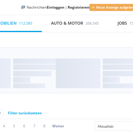
Nachrichten
Einloggen
|
Registrieren
Neue Anzeige aufgeb
OBILIEN
AUTO & MOTOR
JOBS
112.585
206.545
1
z
Filter zurücksetzen
4
5
6
7
8
Weiter