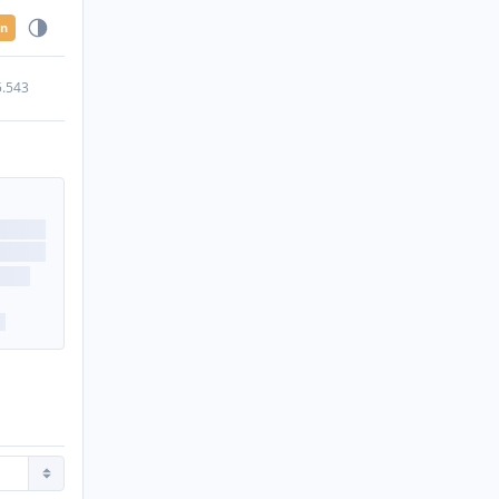
en
5.543