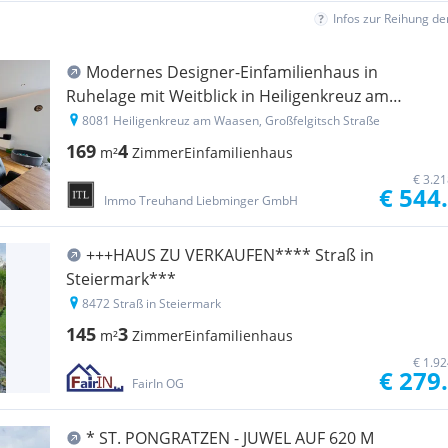
Infos zur Reihung d
Modernes Designer-Einfamilienhaus in
Ruhelage mit Weitblick in Heiligenkreuz am
Waasen
8081 Heiligenkreuz am Waasen, Großfelgitsch Straße
169
4
m²
Zimmer
Einfamilienhaus
€ 3.2
€ 544
Immo Treuhand Liebminger GmbH
+++HAUS ZU VERKAUFEN**** Straß in
Steiermark***
8472 Straß in Steiermark
145
3
m²
Zimmer
Einfamilienhaus
€ 1.9
€ 279
FairIn OG
* ST. PONGRATZEN - JUWEL AUF 620 M