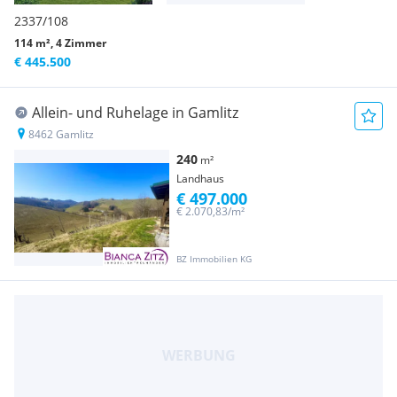
2337/108
114 m², 4 Zimmer
€ 445.500
Allein- und Ruhelage in Gamlitz
8462 Gamlitz
240
m²
Landhaus
€ 497.000
€ 2.070,83/m²
BZ Immobilien KG