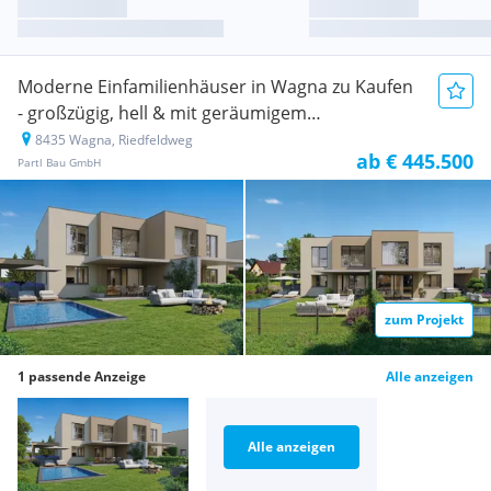
Moderne Einfamilienhäuser in Wagna zu Kaufen
- großzügig, hell & mit geräumigem
Eigengarten!
8435 Wagna, Riedfeldweg
Neubauprojekt
ab € 445.500
Partl Bau GmbH
zum Projekt
1 passende Anzeige
Alle anzeigen
Alle anzeigen