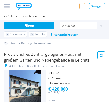
Einloggen
222 Häuser zu kaufen in Leibnitz
Filtern
Steiermark
Leibnitz
Filter zurücksetzen
Infos zur Reihung der Anzeigen
Provisionsfrei: Zentral gelegenes Haus mit
großem Garten und Nebengebäude in Leibnitz
8430 Leibnitz, Rudolf-Hans-Bartsch-Gasse
212
m²
6
Zimmer
Einfamilienhaus
€ 420.000
€ 1.981,13/m²
Privat