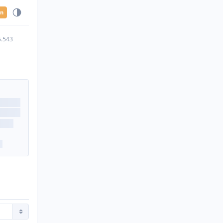
en
5.543