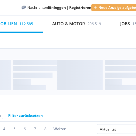
Nachrichten
Einloggen
|
Registrieren
Neue Anzeige aufgeb
OBILIEN
AUTO & MOTOR
JOBS
112.585
206.519
1
z
Filter zurücksetzen
4
5
6
7
8
Weiter