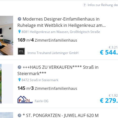
Infos zur Reihung d
Modernes Designer-Einfamilienhaus in
Ruhelage mit Weitblick in Heiligenkreuz am
Waasen
8081 Heiligenkreuz am Waasen, Großfelgitsch Straße
169
4
m²
Zimmer
Einfamilienhaus
€ 3.2
€ 544
Immo Treuhand Liebminger GmbH
+++HAUS ZU VERKAUFEN**** Straß in
Steiermark***
8472 Straß in Steiermark
145
3
m²
Zimmer
Einfamilienhaus
€ 1.9
€ 279
FairIn OG
* ST. PONGRATZEN - JUWEL AUF 620 M