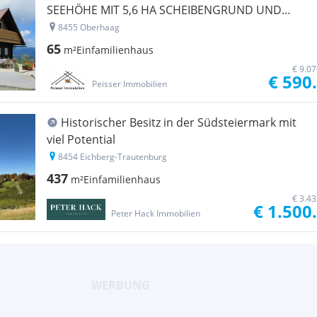
SEEHÖHE MIT 5,6 HA SCHEIBENGRUND UND
NEBENGEBÄUDE IN RUHE - EINZELLAGE MIT
8455 Oberhaag
TRAUMHAFTER AUSSICHT *
65
m²
Einfamilienhaus
€ 9.0
€ 590
Peisser Immobilien
Historischer Besitz in der Südsteiermark mit
viel Potential
8454 Eichberg-Trautenburg
437
m²
Einfamilienhaus
€ 3.4
€ 1.500
Peter Hack Immobilien