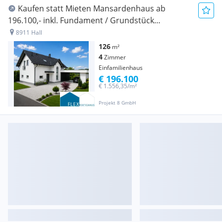
Kaufen statt Mieten Mansardenhaus ab
196.100,- inkl. Fundament / Grundstück
vorhanden
8911 Hall
126
m²
4
Zimmer
Einfamilienhaus
€ 196.100
€ 1.556,35/m²
Projekt 8 GmbH