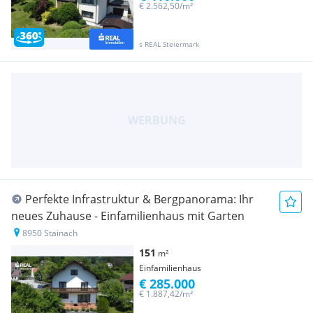
€ 2.562,50/m²
s REAL Steiermark
Perfekte Infrastruktur & Bergpanorama: Ihr
neues Zuhause - Einfamilienhaus mit Garten
8950 Stainach
151
m²
Einfamilienhaus
€ 285.000
€ 1.887,42/m²