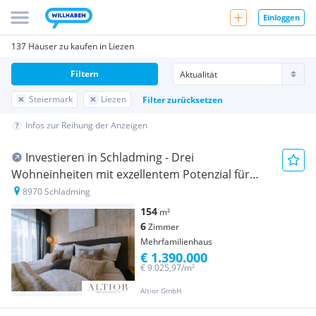
Einloggen
137 Häuser zu kaufen in Liezen
Filtern
Steiermark
Liezen
Filter zurücksetzen
Infos zur Reihung der Anzeigen
Investieren in Schladming - Drei
Wohneinheiten mit exzellentem Potenzial für
touristische Vermietung
8970 Schladming
154
m²
6
Zimmer
Mehrfamilienhaus
€ 1.390.000
€ 9.025,97/m²
Altior GmbH