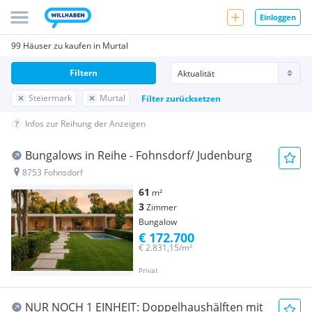
Einloggen
99 Häuser zu kaufen in Murtal
Filtern
Steiermark
Murtal
Filter zurücksetzen
Infos zur Reihung der Anzeigen
Bungalows in Reihe - Fohnsdorf/ Judenburg
8753 Fohnsdorf
61
m²
3
Zimmer
Bungalow
€ 172.700
€ 2.831,15/m²
Privat
NUR NOCH 1 EINHEIT: Doppelhaushälften mit