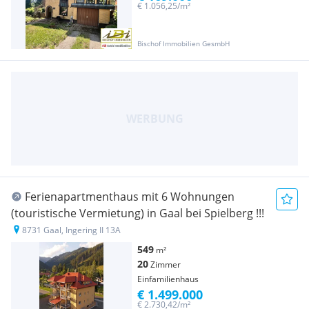
€ 1.056,25/m²
Bischof Immobilien GesmbH
Ferienapartmenthaus mit 6 Wohnungen
(touristische Vermietung) in Gaal bei Spielberg !!!
8731 Gaal, Ingering II 13A
549
m²
20
Zimmer
Einfamilienhaus
€ 1.499.000
€ 2.730,42/m²