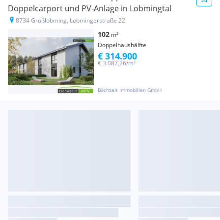
Doppelcarport und PV-Anlage in Lobmingtal
8734 Großlobming, Lobmingerstraße 22
102
m²
Doppelhaushälfte
€ 314.900
€ 3.087,26/m²
Böchzelt Immobilien GmbH