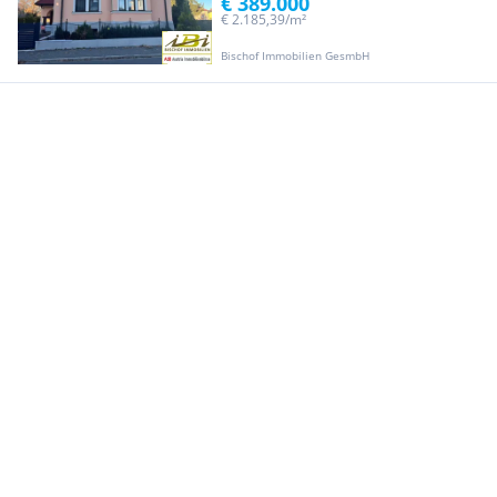
€ 389.000
€ 2.185,39/m²
Bischof Immobilien GesmbH