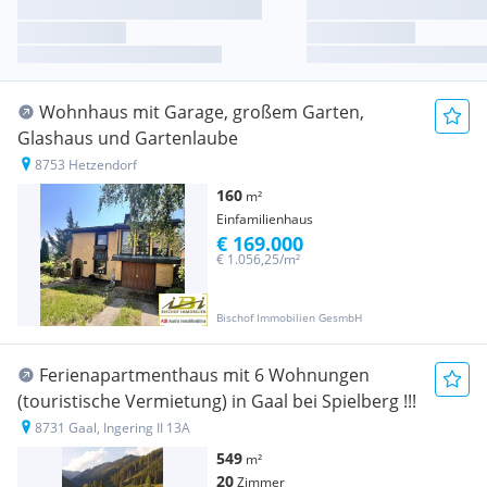
Wohnhaus mit Garage, großem Garten,
Glashaus und Gartenlaube
8753 Hetzendorf
160
m²
Einfamilienhaus
€ 169.000
€ 1.056,25/m²
Bischof Immobilien GesmbH
Ferienapartmenthaus mit 6 Wohnungen
(touristische Vermietung) in Gaal bei Spielberg !!!
8731 Gaal, Ingering II 13A
549
m²
20
Zimmer