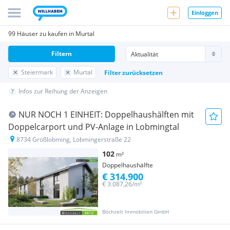
Einloggen
99 Häuser zu kaufen in Murtal
Filtern
Steiermark
Murtal
Filter zurücksetzen
Infos zur Reihung der Anzeigen
NUR NOCH 1 EINHEIT: Doppelhaushälften mit
Doppelcarport und PV-Anlage in Lobmingtal
8734 Großlobming, Lobmingerstraße 22
102
m²
Doppelhaushälfte
€ 314.900
€ 3.087,26/m²
Böchzelt Immobilien GmbH