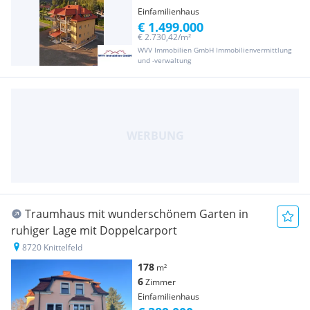
Einfamilienhaus
€ 1.499.000
€ 2.730,42/m²
WVV Immobilien GmbH Immobilienvermittlung
und -verwaltung
Traumhaus mit wunderschönem Garten in
ruhiger Lage mit Doppelcarport
8720 Knittelfeld
178
m²
6
Zimmer
Einfamilienhaus