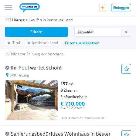
Einloggen
112 Häuser zu kaufen in Innsbruck-Land
Filtern
Tirol
Innsbruck-Land
Filter zurücksetzen
Infos zur Reihung der Anzeigen
Ihr Pool wartet schon!
6401 Inzing
157
m²
8
Zimmer
Einfamilienhaus
€ 710.000
€ 4.522,29/m²
Erler & Kirchler Immobilien OG
Sanierungsbedürftiges Wohnhaus in bester