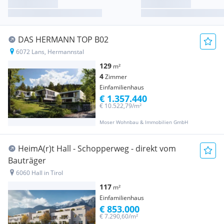
DAS HERMANN TOP B02
6072 Lans, Hermannstal
129
m²
4
Zimmer
Einfamilienhaus
€ 1.357.440
€ 10.522,79/m²
Moser Wohnbau & Immobilien GmbH
HeimA(r)t Hall - Schopperweg - direkt vom
Bauträger
6060 Hall in Tirol
117
m²
Einfamilienhaus
€ 853.000
€ 7.290,60/m²