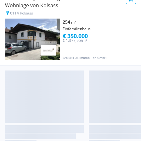
Wohnlage von Kolsass
6114 Kolsass
254
m²
Einfamilienhaus
€ 350.000
€ 1.377,95/m²
SAGENTUS Immobilien GmbH