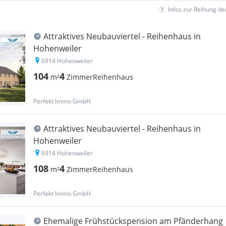
Infos zur Reihung d
Attraktives Neubauviertel - Reihenhaus in
Hohenweiler
6914 Hohenweiler
104
4
m²
Zimmer
Reihenhaus
Perfekt Immo GmbH
Attraktives Neubauviertel - Reihenhaus in
Hohenweiler
6914 Hohenweiler
108
4
m²
Zimmer
Reihenhaus
Perfekt Immo GmbH
Ehemalige Frühstückspension am Pfänderhang