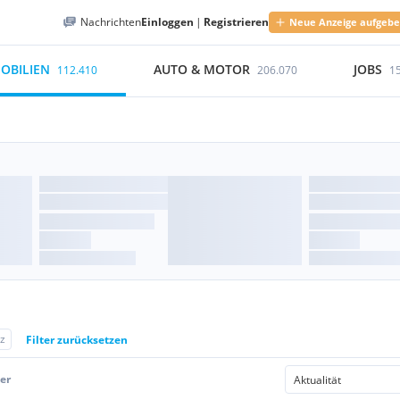
Nachrichten
Einloggen
|
Registrieren
Neue Anzeige aufgeb
OBILIEN
AUTO & MOTOR
JOBS
112.410
206.070
1
z
Filter zurücksetzen
er