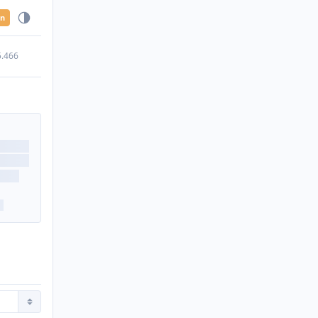
en
5.466