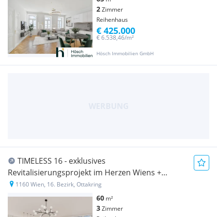
2
Zimmer
Reihenhaus
€ 425.000
€ 6.538,46/m²
Hösch Immobilien GmbH
TIMELESS 16 - exklusives
Revitalisierungsprojekt im Herzen Wiens +
REIHENHÄUSER im Innenhof [Neubau]
1160 Wien, 16. Bezirk, Ottakring
60
m²
3
Zimmer