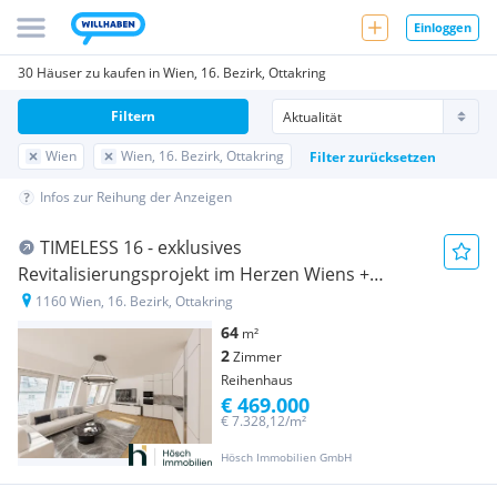
Einloggen
30 Häuser zu kaufen in Wien, 16. Bezirk, Ottakring
Filtern
Wien
Wien, 16. Bezirk, Ottakring
Filter zurücksetzen
Infos zur Reihung der Anzeigen
TIMELESS 16 - exklusives
Revitalisierungsprojekt im Herzen Wiens +
REIHENHÄUSER im Innenhof [Neubau]
1160 Wien, 16. Bezirk, Ottakring
64
m²
2
Zimmer
Reihenhaus
€ 469.000
€ 7.328,12/m²
Hösch Immobilien GmbH