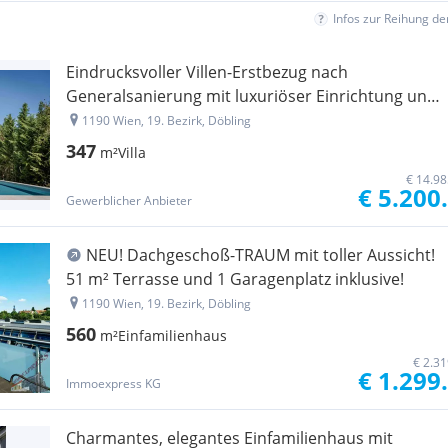
Infos zur Reihung d
Eindrucksvoller Villen-Erstbezug nach
Generalsanierung mit luxuriöser Einrichtung und
Ausstattung
1190 Wien, 19. Bezirk, Döbling
347
m²
Villa
€ 14.98
€ 5.200
Gewerblicher Anbieter
NEU! Dachgeschoß-TRAUM mit toller Aussicht!
51 m² Terrasse und 1 Garagenplatz inklusive!
1190 Wien, 19. Bezirk, Döbling
560
m²
Einfamilienhaus
€ 2.3
€ 1.299
Immoexpress KG
Charmantes, elegantes Einfamilienhaus mit