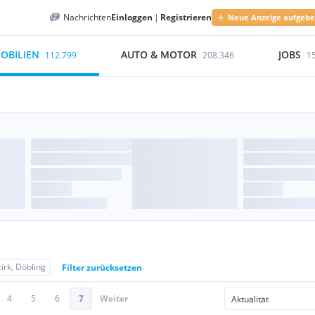
Nachrichten
Einloggen
|
Registrieren
Neue Anzeige aufgeb
OBILIEN
AUTO & MOTOR
JOBS
112.799
208.346
1
irk, Döbling
Filter zurücksetzen
4
5
6
7
Weiter