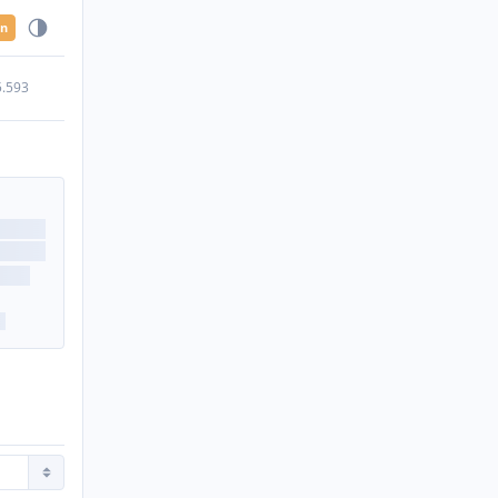
en
5.593