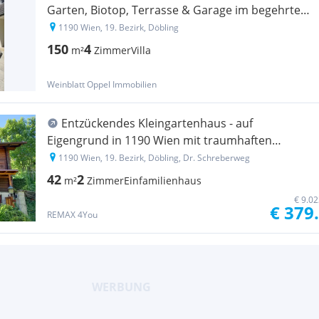
Garten, Biotop, Terrasse & Garage im begehrten
Döbling, Nähe Grinzing!
1190 Wien, 19. Bezirk, Döbling
150
4
m²
Zimmer
Villa
Weinblatt Oppel Immobilien
Entzückendes Kleingartenhaus - auf
Eigengrund in 1190 Wien mit traumhaften
Ausblick - Möglichkeit für ganzjähriges Wohnen
1190 Wien, 19. Bezirk, Döbling, Dr. Schreberweg
42
2
m²
Zimmer
Einfamilienhaus
€ 9.0
€ 379
REMAX 4You