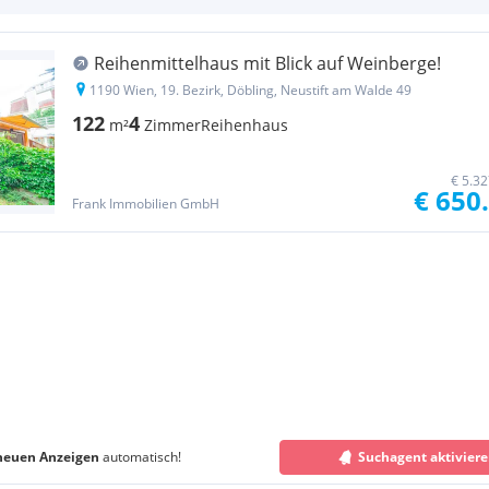
Reihenmittelhaus mit Blick auf Weinberge!
1190 Wien, 19. Bezirk, Döbling, Neustift am Walde 49
122
4
m²
Zimmer
Reihenhaus
€ 5.3
€ 650
Frank Immobilien GmbH
neuen Anzeigen
automatisch!
Suchagent aktivier