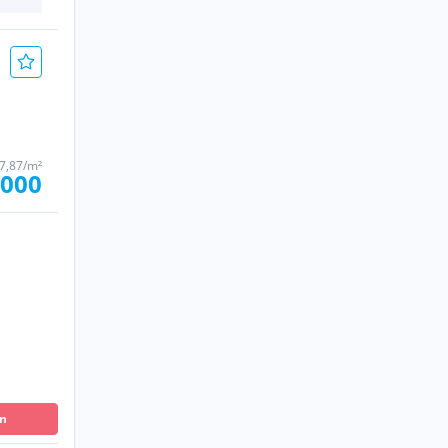
27,87/m²
.000
en