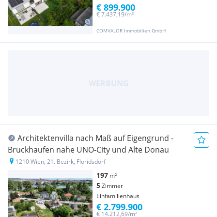
€ 899.900
€ 7.437,19/m²
COMVALOR Immobilien GmbH
Architektenvilla nach Maß auf Eigengrund -
Bruckhaufen nahe UNO-City und Alte Donau
1210 Wien, 21. Bezirk, Floridsdorf
197
m²
5
Zimmer
Einfamilienhaus
€ 2.799.900
€ 14.212,69/m²