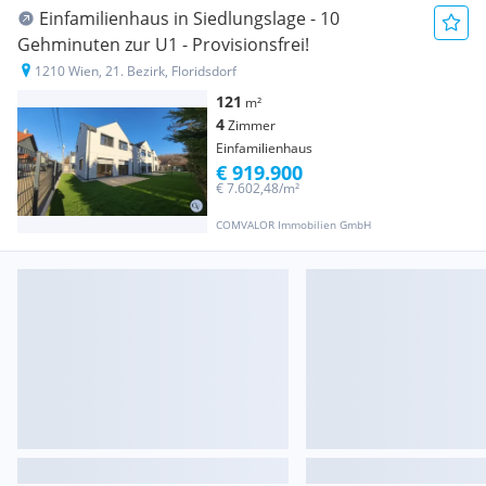
Einfamilienhaus in Siedlungslage - 10
Gehminuten zur U1 - Provisionsfrei!
1210 Wien, 21. Bezirk, Floridsdorf
121
m²
4
Zimmer
Einfamilienhaus
€ 919.900
€ 7.602,48/m²
COMVALOR Immobilien GmbH