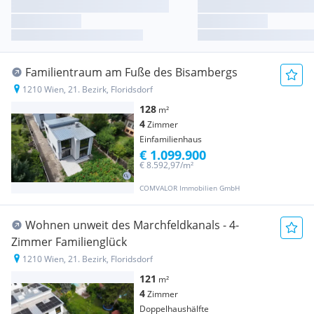
Familientraum am Fuße des Bisambergs
1210 Wien, 21. Bezirk, Floridsdorf
128
m²
4
Zimmer
Einfamilienhaus
€ 1.099.900
€ 8.592,97/m²
COMVALOR Immobilien GmbH
Wohnen unweit des Marchfeldkanals - 4-
Zimmer Familienglück
1210 Wien, 21. Bezirk, Floridsdorf
121
m²
4
Zimmer
Doppelhaushälfte