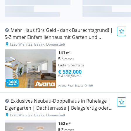
Mehr Haus fürs Geld - dank Baurechtsgrund! |
5-Zimmer Einfamilienhaus mit Garten und
Parkplatz | 1220 Wien
1220 Wien, 22. Bezirk, Donaustadt
141
m²
5
Zimmer
Einfamilienhaus
€ 592.000
€ 4.198,58/m²
Avana Real Estate GmbH
Exklusives Neubau-Doppelhaus in Ruhelage |
Eigengarten | Dachterrasse | Belagsfertig oder
schlüsselfertig
1220 Wien, 22. Bezirk, Donaustadt
152
m²
5
Zimmer