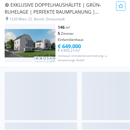
EXKLUSIVE DOPPELHAUSHÄLFTE | GRÜN-
RUHELAGE | PERFEKTE RAUMPLANUNG |
ERSTBEZUG | PROVISIONSFREI
1220 Wien, 22. Bezirk, Donaustadt
146
m²
5
Zimmer
Einfamilienhaus
€ 649.000
€ 4.445,21/m²
Immosan Immobilienvermittlung- u.
Verwertungs GmbH