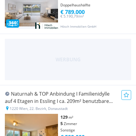
Doppelhaushälfte
€ 789.000
€ 5.190,79/m²
Hösch Immobilien GmbH
Naturnah & TOP Anbindung I Familienidylle
auf 4 Etagen in Essling I ca. 209m² benutzbare
Fläche I Kamin
1220 Wien, 22. Bezirk, Donaustadt
129
m²
5
Zimmer
Sonstige