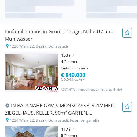
Einfamilienhaus in Grünruhelage, Nähe U2 und
Mühlwasser
1220 Wien, 22. Bezirk, Donaustadt
153
m²
4
Zimmer
Einfamilienhaus
€ 849.000
€ 5.549,02/m²
ADVANTA - Immobilienvermittlungs GmbH
IN BAU! NÄHE GYM SIMONSGASSE. 5 ZIMMER-
ZIEGELHAUS. KELLER. 90m² GARTEN.
PHOTOVOLTAIK. TOP AUSSTATTUNG.
1220 Wien, 22. Bezirk, Donaustadt, Rosenbergstraße
PROVISIONSFREI für den Käufer.
117
m²
5
Zimmer