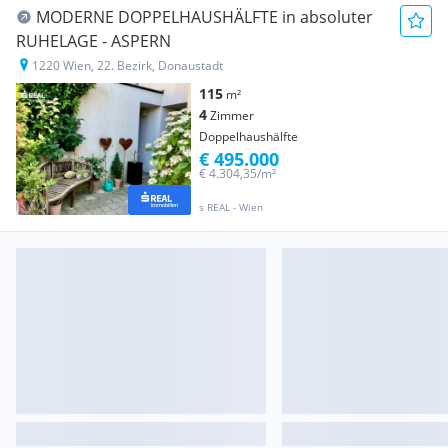
MODERNE DOPPELHAUSHÄLFTE in absoluter
RUHELAGE - ASPERN
1220 Wien, 22. Bezirk, Donaustadt
115
m²
4
Zimmer
Doppelhaushälfte
€ 495.000
€ 4.304,35/m²
s REAL - Wien