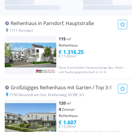
Reihenhaus in Parndorf, Hauptstraße
7111 Parndorf
115
m²
Reihenhaus
€ 1.316,25
€ 11,45/m²
Neue Eisenstädter Gemeinnützige Bau- Wohn-
und Siedlungsgesellschaft m. b. H.
Großzügiges Reihenhaus mit Garten / Top 3-1
7100 Neusiedl am See, Kräftenweg 43 WE 3/1
120
m²
4
Zimmer
Reihenhaus
€ 1.607
€ 13,39/m²
EBSG Erste Burgenländische Gemeinnützige