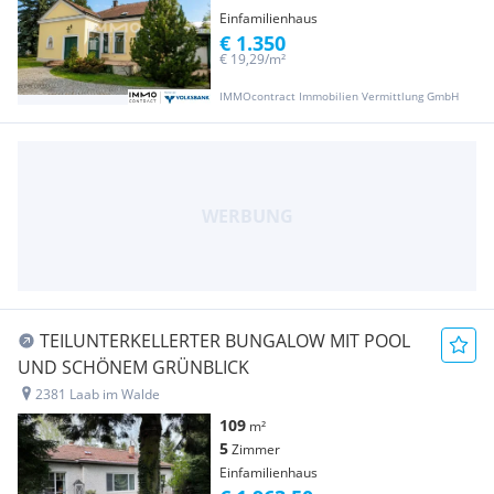
Einfamilienhaus
€ 1.350
€ 19,29/m²
IMMOcontract Immobilien Vermittlung GmbH
TEILUNTERKELLERTER BUNGALOW MIT POOL
UND SCHÖNEM GRÜNBLICK
2381 Laab im Walde
109
m²
5
Zimmer
Einfamilienhaus