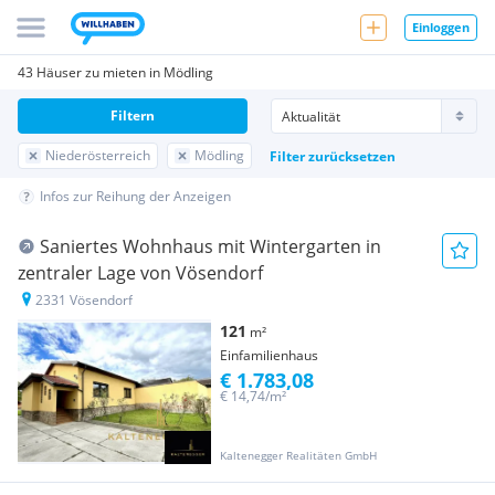
Einloggen
43 Häuser zu mieten in Mödling
Filtern
Niederösterreich
Mödling
Filter zurücksetzen
Infos zur Reihung der Anzeigen
Saniertes Wohnhaus mit Wintergarten in
zentraler Lage von Vösendorf
2331 Vösendorf
121
m²
Einfamilienhaus
€ 1.783,08
€ 14,74/m²
Kaltenegger Realitäten GmbH