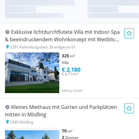
Exklusive lichtdurchflutete Villa mit Indoor-Spa
& beeindruckendem Wohnkonzept mit Weitblick
in Bestlage von Kaltenleutgeben auch als
2391 Kaltenleutgeben, Brandgasse 61
Mietkauf möglich
325
m²
Villa
€ 2.180
€ 6,71/m²
888Koy GmbH
Kleines Miethaus mit Garten und Parkplätzen
mitten in Mödling
2340 Mödling
70
m²
2
Zimmer