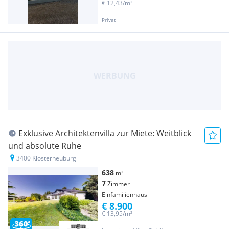
€ 12,43/m²
Privat
Exklusive Architektenvilla zur Miete: Weitblick
und absolute Ruhe
3400 Klosterneuburg
638
m²
7
Zimmer
Einfamilienhaus
€ 8.900
€ 13,95/m²