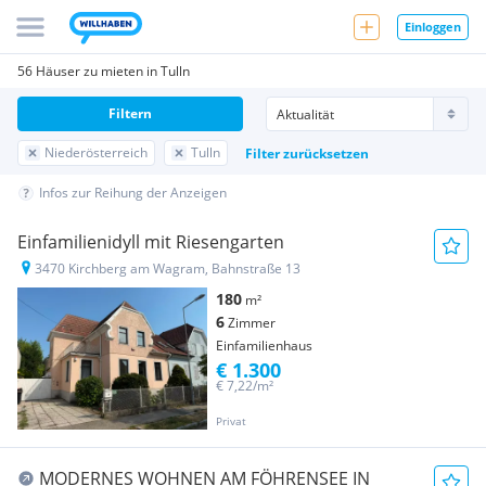
Einloggen
56 Häuser zu mieten in Tulln
Filtern
Niederösterreich
Tulln
Filter zurücksetzen
Infos zur Reihung der Anzeigen
Einfamilienidyll mit Riesengarten
3470 Kirchberg am Wagram, Bahnstraße 13
180
m²
6
Zimmer
Einfamilienhaus
€ 1.300
€ 7,22/m²
Privat
MODERNES WOHNEN AM FÖHRENSEE IN