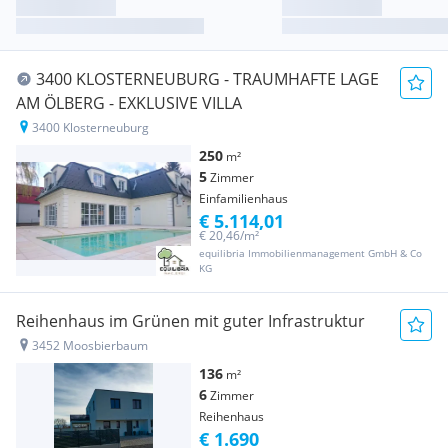
3400 KLOSTERNEUBURG - TRAUMHAFTE LAGE
AM ÖLBERG - EXKLUSIVE VILLA
3400 Klosterneuburg
250
m²
5
Zimmer
Einfamilienhaus
€ 5.114,01
€ 20,46/m²
equilibria Immobilienmanagement GmbH & Co
KG
Reihenhaus im Grünen mit guter Infrastruktur
3452 Moosbierbaum
136
m²
6
Zimmer
Reihenhaus
€ 1.690