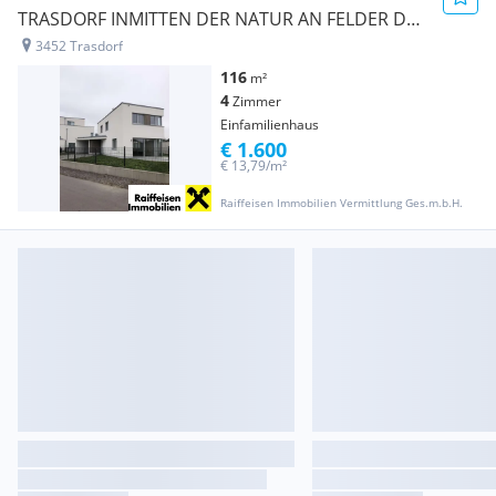
TRASDORF INMITTEN DER NATUR AN FELDER DER
REGION ANGRENZEND
3452 Trasdorf
116
m²
4
Zimmer
Einfamilienhaus
€ 1.600
€ 13,79/m²
Raiffeisen Immobilien Vermittlung Ges.m.b.H.