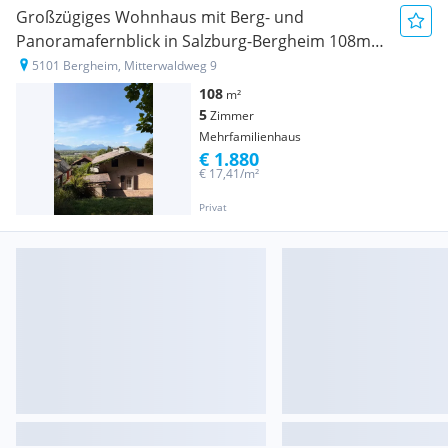
Großzügiges Wohnhaus mit Berg- und
Panoramafernblick in Salzburg-Bergheim 108m2
grosser Garten
5101 Bergheim, Mitterwaldweg 9
108
m²
5
Zimmer
Mehrfamilienhaus
€ 1.880
€ 17,41/m²
Privat