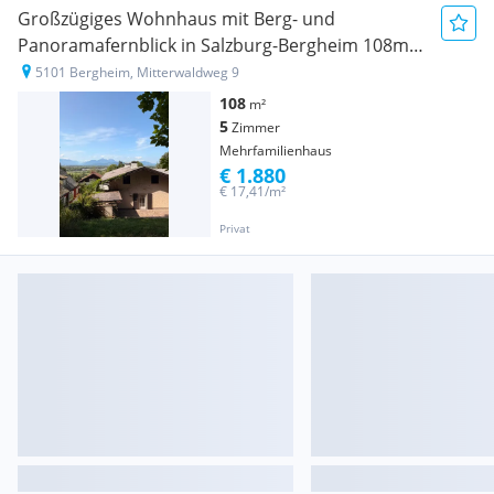
Großzügiges Wohnhaus mit Berg- und
Panoramafernblick in Salzburg-Bergheim 108m2
grosser Garten
5101 Bergheim, Mitterwaldweg 9
108
m²
5
Zimmer
Mehrfamilienhaus
€ 1.880
€ 17,41/m²
Privat